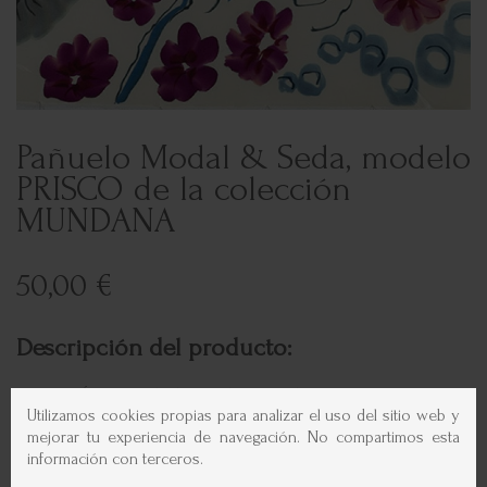
Pañuelo Modal & Seda, modelo
PRISCO de la colección
MUNDANA
50,00 €
Descripción del producto:
COLECCIÓN MUNDANA MODAL & SEDA
Utilizamos cookies propias para analizar el uso del sitio web y
mejorar tu experiencia de navegación. No compartimos esta
Diseño floral artístico en tonos fucsia, rojo, azul y verde agua
información con terceros.
Mezcla de modal y seda: suave, ligera y transpirable